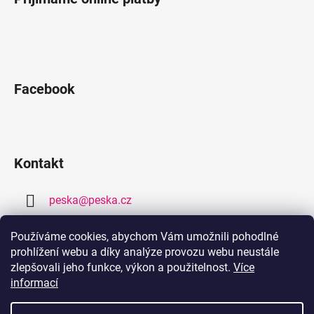
Facebook
Kontakt
peska
@
peska.cz
377 259 632
Používáme cookies, abychom Vám umožnili pohodlné
prohlížení webu a díky analýze provozu webu neustále
778 459 632
zlepšovali jeho funkce, výkon a použitelnost.
Více
informací