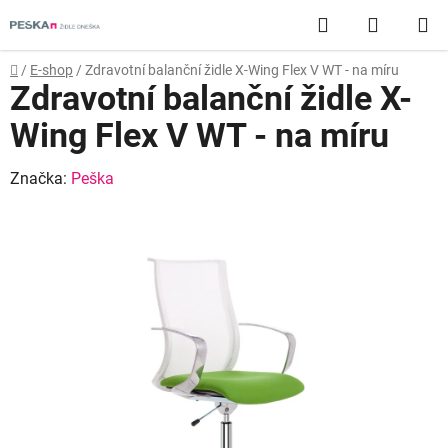
Přejít
Hledat
NÁKUP
na
obsah
KOŠÍK
Domů
/
E-shop
/
Zdravotní balanční židle X-Wing Flex V WT - na míru
Zdravotní balanční židle X-
Wing Flex V WT - na míru
Značka:
Peška