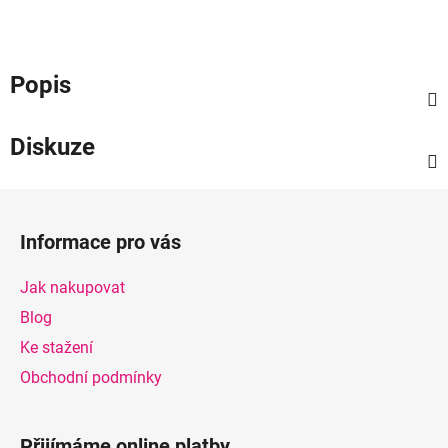
Popis
Diskuze
Z
á
Informace pro vás
p
a
Jak nakupovat
t
Blog
í
Ke stažení
Obchodní podmínky
Přijímáme online platby